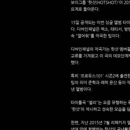
보이그룹 '핫샷(HOTSHOT)'이 2015
요계로 돌아온다.
15일 공개되는 이번 싱글 앨범 타
다. 디바인채널은 엑소, 태티서, 방
속 "열어줘"를 작곡한 팀이다.
디바인채널의 작곡가는 핫샷 멤버들
교류를 가져왔고 이 곡의 데모단계
했다.
특히 '프로듀스101' 시즌2에 출
팀의 리더 준혁과 래퍼 윤산 등이 
낸 앨범이다.
타이틀곡 "젤리"는 요즘 유행하는 
'핫샷'의 섹시하고 성숙한 모습을 
한편, 지난 2015년 7월 리패키지 앨범
년여 만에 컴백하는 핫샷의 국내활