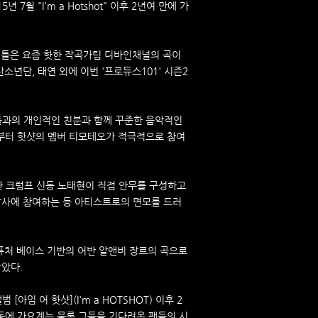
년 7월 "I'm a Hotshot" 이후 2년여 만에 가
이틀은 요즘 핫한 작곡가팀 디바인채널의 곡이
탄소년단, 태연 외에 이번 '프로듀스101' 시즌2
과의 개인적인 친분과 함께 꾸준한 음악적인
부터 핫샷의 멤버 티모테오가 적극적으로 참여
연한 크럼프 신동 노태현이 직접 안무를 구성하고
작사에 참여하는 등 아티스트로의 면모를 드러
퓨처 베이스 기반의 어반 알앤비 장르의 곡으로
담았다.
 [아임 어 핫샷](I'm a HOTSHOT) 이후 2
동에 가요계는 물론 그들을 기다려온 팬들의 시