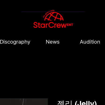
Discography
News
Audition
젤리 (Jelly)