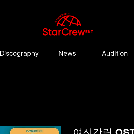
Discography
News
Audition
여신강림 OST 