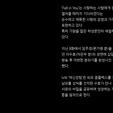
‘Fall in You’는 사랑하는 사
열어줄 때까지 기다리겠다는
순수하고 애틋한 사랑의 감정과 가
표현하고 있다.
특히 가창을 맡은 하성운만의 애절
있다.
지난 8화에서 임주경(문가영 분)을
던 이수호(차은우 분)의 장면에 삽
방송 후 아련한 분위기를 완성시킨 
했다.
tvN ‘여신강림’은 외모 콤플렉스를
남모를 상처를 간직한 수호가 만나
서로의 비밀을 공유하며 성장하는 자
툰을 원작으로 한다.