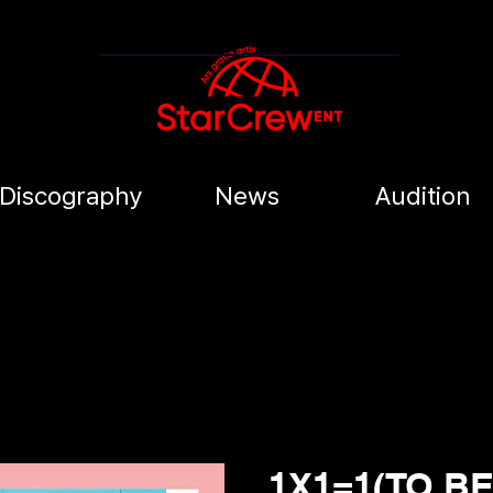
Discography
News
Audition
1X1=1(TO B