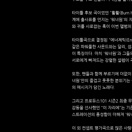
타이틀 후보 곡이었던 "활활(Burn It
계에 출사표를 던지는 '워너원'의 
와 귀를 사로잡는 훅이 이번 앨범의
타이틀곡으로 결정된 "에너제틱(Energe
같은 파워풀한 사운드와는 달리, 
이 특징이다. 마치 '워너원'과 그들
서로에게 빠져드는 강렬한 설렘이 곡
또한, 팬들과 함께 부르기에 더없이 적합
너원'만의 즐겁고 풋풋한 분위기는 
의 메시지가 담긴 노래다.
그리고 프로듀스101 시즌2 최종 
감동을 선사했던 "이 자리에"는 
스트레이션의 풍성함이 더해져 '워
이 외 컨셉트 평가곡으로 많은 사랑을 