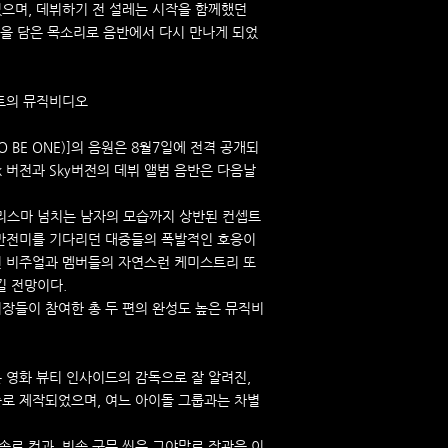
었으며, 데뷔하기 전 설레는 시작을 함께했던
초심을 담은 목소리로 음반에서 다시 만나게 되었
셉트의 뮤직비디오
TO BE ONE)]의 음원은 8월7일에 전격 공개되
nk 버전과 Sky버전의 데뷔 앨범 음반은 다음날
리스마 넘치는 남자의 모습까지 상반된 컨셉트
 반전미를 기다리던 대중들의 폭발적인 호응이
인 비주얼과 멤버들의 자연스런 케미스트리 또
킬 전망이다.
거장들이 참여한 총 두 편의 완성도 높은 뮤직비
디오는 영화 뷰티 인사이드의 감독으로 잘 알려진,
출로 제작되었으며, 여느 아이돌 그룹과는 차별
솔로 컷과, 빗속 군무 씬은 그야말로 장관을 이