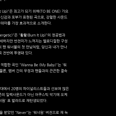
 Up)"은 최고가 되기 위해(TO BE ONE) 가요
자신감과 포부가 표현된 곡으로, 강렬한 사운드
 테마를 가장 효과적으로 소개한다.
tic)"은 "활활(Burn It Up)"의 정공법과
섬세하지만 반전미가 느껴지는 멜로디컬한 구성
의 팬 워너블의 첫 만남처럼, 당신과 내가 만나
 전반에 투영돼 있다.
한 곡인 "Wanna Be (My Baby)"는 '워
물론, 멤버 간의 우정과 팬들과의 끈끈한 결속
무대에서 20명의 파이널리스트들과 선보여 많은
기존의 일렉사운드가 아닌 어쿠스틱 악기에 오케
너원' 표 발라드로 재탄생되었다.
받았던 "Never"는 '워너원' 버전으로 재 녹