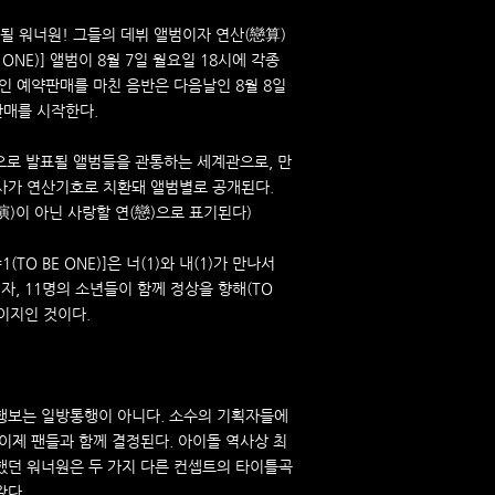
억될 워너원! 그들의 데뷔 앨범이자 연산(戀算)
E ONE)] 앨범이 8월 7일 월요일 18시에 각종
인 예약판매를 마친 음반은 다음날인 8월 8일
매를 시작한다.
으로 발표될 앨범들을 관통하는 세계관으로, 만
사가 연산기호로 치환돼 앨범별로 공개된다.
演)이 아닌 사랑할 연(戀)으로 표기된다)
(TO BE ONE)]은 너(1)와 내(1)가 만나서
이자, 11명의 소년들이 함께 정상을 향해(TO
페이지인 것이다.
의 행보는 일방통행이 아니다. 소수의 기획자들에
이제 팬들과 함께 결정된다. 아이돌 역사상 최
했던 워너원은 두 가지 다른 컨셉트의 타이틀곡
왔다.