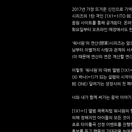
2017년 가장 뜨거운 신인으로 기
시리즈의 1탄 격인 [1X1=1(TO B
음원 사이트를 통해 공개된다. 온라
화요일부터 오프라인 매장에서도 판
'워너원'의 연산(戀算)시리즈는 앞
남부터 이별까지 사랑과 관계의 서
(이 때문에 연산의 연은 계산할 연(
이렇듯 '워너원'의 데뷔 앨범 [1X1=1
(X) 하나(=1)가 되는 설렘의 시작
BE ONE) 달려가는 성장사의 첫 
너와 내가 함께 써가는 음악 이야기
[1X1=1] 앨범 제목처럼 워너원
의해 정해지던 아이돌의 모든 것이 
초로 타이틀곡 선정 이벤트를 진행
후보를 두고 팬들의 기대감을 높여