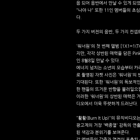
음 되어 음반에서 만날 수 있게 되
"나야 나" 또한 11인 멤버들의 
다.
두 가지 버전의 음반, 두 가지 컨
'워너원'의 첫 번째 앨범 [1X1=1(
지만, 각각 상반된 매력을 담은 Pi
인 8월8일 만날 수 있다.
에너지 넘치는 소년의 모습부터 카
로 촬영된 자켓 사진은 '워너원'의
기대된다. 또한 '워너원'의 독보적
한 팬들의 뜨거운 반향을 불러일으
이러한 '워너원'의 상반된 매력은 
디오에서 더욱 뚜렷하게 드러난다.
"활활(Burn It Up)"의 뮤직비
광고계의 거장 '백종열' 감독의 연
된 색감과 분위기를 보여준다.
각 멤버들의 갈증과 열정이 표출된 