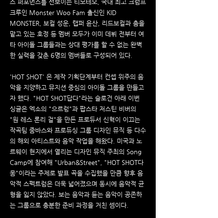
스 퍼포먼스를 선보이는 티모테오, 국내 최고 크럼프
크루인 Monster Woo Fam 출신인 KID
MONSTER, 보컬 성운, 랩퍼 윤산, 리드보컬과 춤을
맡고 있는 호정 등 멤버 모두가 이미 데뷔 전부터 여
타 아이돌 그룹들과는 상대 평가를 할 수 없는 완벽
한 실력을 갖춘 6명의 멤버들로 구성되어 있다.
'HOT SHOT' 은 제작 기획단계부터 컨셉 위주의 음
악을 지양하고 뮤지션 중심의 아이돌 그룹을 만들고
자 했다. "HOT SHOT답다"라는 슬로건 아래 이번
싱글은 엑소의 "으르렁"과 팝스타 저스틴 비버의
"원 레스 론리 걸"을 만든 프로듀서 신혁이 이끄는
작곡팀 줌바스와 프로듀싱 그룹 디자인 뮤직 등 다수
의 해외 아티스트와 음악 작업을 해왔다. 미국과 노
르웨이 현지에서 열리는 디자인 뮤직 주최의 Song
Camp에 참여해 "Urban&Street", "HOT SHOT다
움"이라는 주제로 발표 곡을 수집했을 만큼 향후 음
악적 스펙트럼은 더욱 넓어졌으며 동시에 음악적 균
형을 잃지 않았다. 보는 음악과 듣는 음악이 공존하
는 그룹으로 충분한 준비 과정을 거친 셈이다.