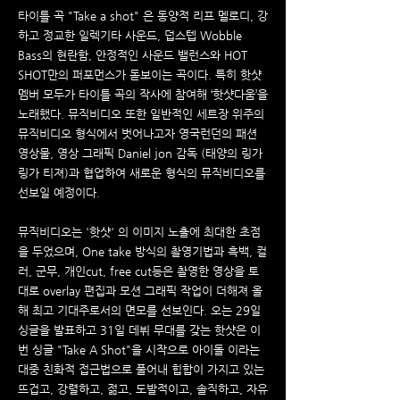
타이틀 곡 "Take a shot" 은 동양적 리프 멜로디, 강
하고 정교한 일렉기타 사운드, 덥스텝 Wobble
Bass의 현란함, 안정적인 사운드 밸런스와 HOT
SHOT만의 퍼포먼스가 돋보이는 곡이다. 특히 핫샷
멤버 모두가 타이틀 곡의 작사에 참여해 ‘핫샷다움’을
노래했다. 뮤직비디오 또한 일반적인 세트장 위주의
뮤직비디오 형식에서 벗어나고자 영국런던의 패션
영상물, 영상 그래픽 Daniel jon 감독 (태양의 링가
링가 티져)과 협업하여 새로운 형식의 뮤직비디오를
선보일 예정이다.
뮤직비디오는 '핫샷' 의 이미지 노출에 최대한 초점
을 두었으며, One take 방식의 촬영기법과 흑백, 컬
러, 군무, 개인cut, free cut등은 촬영한 영상을 토
대로 overlay 편집과 모션 그래픽 작업이 더해져 올
해 최고 기대주로서의 면모를 선보인다. 오는 29일
싱글을 발표하고 31일 데뷔 무대를 갖는 핫샷은 이
번 싱글 "Take A Shot"을 시작으로 아이돌 이라는
대중 친화적 접근법으로 풀어내 힙합이 가지고 있는
뜨겁고, 강렬하고, 젊고, 도발적이고, 솔직하고, 자유