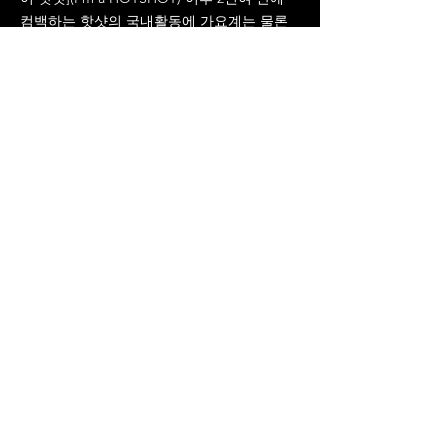
컴백하는 핫샷의 국내활동에 가요계는 물론
그들을 기다려온 팬들의 시선이 모아지고 있
다.
서울특별시 송파구 백제고분로19길 30 2층
T.
02-782-5240
E.
biz.starcrewent@gmail.com