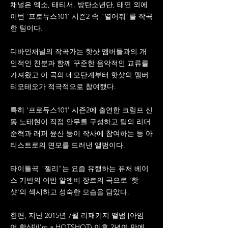
채널은 엑소, 태티서, 방탄소년단, 태연 외에
이번 '프로듀스101' 시즌2 속 "열어줘"를 작곡
한 팀이다.
디바인채널의 작곡가는 핫샷 멤버들과의 개
인적인 친분과 함께 꾸준한 음악적인 교류를
가져왔고 이 곡의 데모단계부터 핫샷의 멤버
티모테오가 적극적으로 참여했다.
특히 '프로듀스101' 시즌2에 출연한 크럼프 신
동 노태현이 직접 안무를 구성하고 팀의 리더
준혁과 래퍼 윤산 등이 작사에 참여하는 등 아
티스트로의 면모를 드러낸 앨범이다.
타이틀곡 "젤리"는 요즘 유행하는 퓨처 베이
스 기반의 어반 알앤비 장르의 곡으로 '핫
샷'의 섹시하고 성숙한 모습을 담았다.
한편, 지난 2015년 7월 리패키지 앨범 [아임
어 핫샷](I'm a HOTSHOT) 이후 2년여 만에