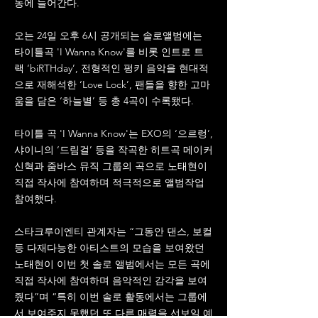
동에 들어간다.
오는 24일 오후 6시 공개되는 솔로앨범에는
타이틀곡 'I Wanna Know'를 비롯 인트로 트
랙 ‘biRTHday’, 전형적인 펑키 음악을 현대적
으로 재해석한 ‘Love Lock’, 팬들을 향한 고마
움을 담은 ‘하늘별’ 등 총 4곡이 수록됐다.
타이틀 곡 'I Wanna Know'는 EXO의 ‘으르렁’,
샤이니의 ‘드림걸’ 등을 작곡한 히트곡 메이커
신혁과 줌바스 뮤직 그룹의 곡으로 노태현이
직접 작사에 참여하며 적극적으로 앨범작업
참여했다.
스타크루이엔티 관계자는 “그동안 댄스, 보컬
등 다재다능한 아티스트의 모습을 보여왔던
노태현이 이번 첫 솔로 앨범에서는 모든 곡에
직접 작사에 참여하며 음악적인 감각을 보여
줬다”며 “특히 이번 솔로 활동에서는 그룹에
서 보여주지 못했던 또 다른 매력을 선보일 예