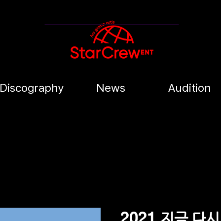
Discography
News
Audition
2021
지금 다시